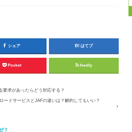
シェア
はてブ
Pocket
feedly
る要求があったらどう対応する？
ロードサービスとJAFの違いは？解約してもいい？
ぜ？